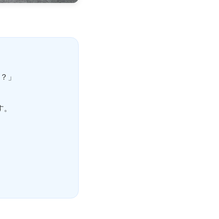
？」
す。